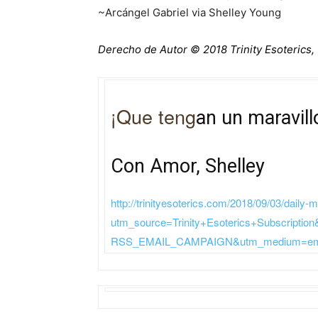
~Arcángel Gabriel via Shelley Young
Derecho de Autor © 2018 Trinity Esoterics,
¡Que teng
an un maravill
Con Amor, Shelley
http://trinityesoterics.com/2018/09/03/dai
utm_source=Trinity+Esoterics+Subscriptio
RSS_EMAIL_CAMPAIGN&utm_medium=email