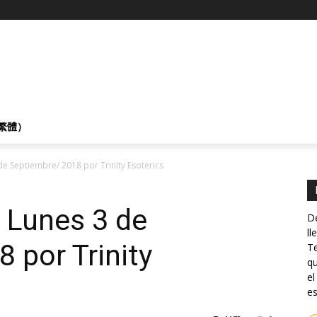
繁體）
de Septiembre/ 2018 por Trinity Esoterics
 Lunes 3 de
De
ll
 por Trinity
Te
qu
el
es