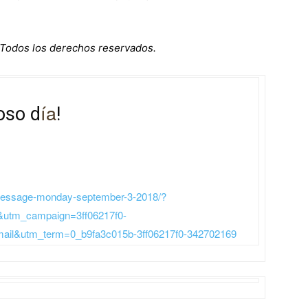
 Todos los derechos reservados.
ía
oso d
!
ly-message-monday-september-3-2018/?
n&utm_campaign=3ff06217f0-
&utm_term=0_b9fa3c015b-3ff06217f0-342702169