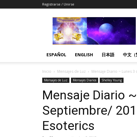
Registrarse / Unirse
Despertandome
Español
ESPAÑOL
ENGLISH
日本語
中文（
Inicio
Mensajes de Luz
Mensaje Diario ~ Lunes 3 
Mensajes de Luz
Mensajes Diarios
Shelley Young
Mensaje Diario ~
Septiembre/ 2018
Esoterics