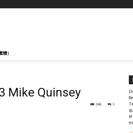
繁體）
23 Mike Quinsey
De
ll
Te
346
0
qu
el
es