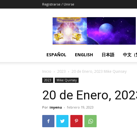
Registrarse / Unirse
Despertandome
Español
ESPAÑOL
ENGLISH
日本語
中文（
Inicio
2023
20 de Enero, 2023 Mike Quinsey
2023
Mike Quinsey
20 de Enero, 20
Por
inyenu
-
febrero 19, 2023