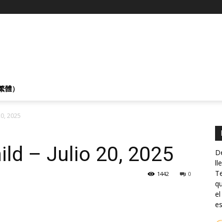
繁體）
20, 2025
ld – Julio 20, 2025
De
ll
Te
1442
0
qu
el
es