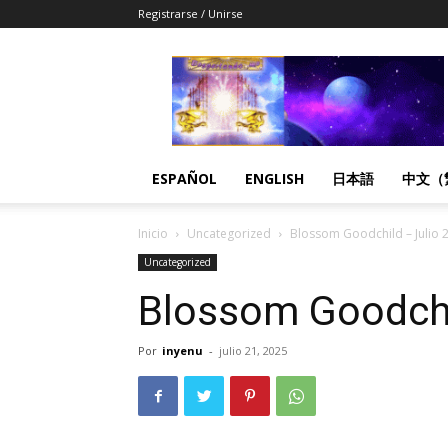
Registrarse / Unirse
Despertandome
Español
ESPAÑOL
ENGLISH
日本語
中文（
Inicio
Uncategorized
Blossom Goodchild – Julio 
Uncategorized
Blossom Goodchi
Por
inyenu
-
julio 21, 2025