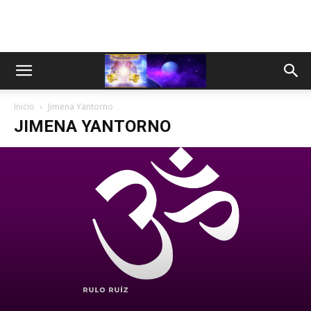
Inicio
Jimena Yantorno
JIMENA YANTORNO