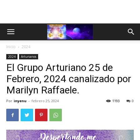
Inicio
2024
2024
Arturianos
El Grupo Arturiano 25 de
Febrero, 2024 canalizado por
Marilyn Raffaele.
Por
inyenu
-
febrero 25, 2024
1193
0