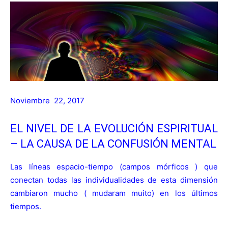
Noviembre 22, 2017
EL NIVEL DE LA EVOLUCIÓN ESPIRITUAL
– LA CAUSA DE LA CONFUSIÓN MENTAL
Las líneas espacio-tiempo (
campos mórficos
) que
conectan todas las individualidades de esta dimensión
cambiaron mucho (
mudaram muito
) en los últimos
tiempos.