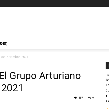
繁體）
12 de Diciembre, 2021
 El Grupo Arturiano
De
ll
, 2021
Te
qu
el
557
0
es