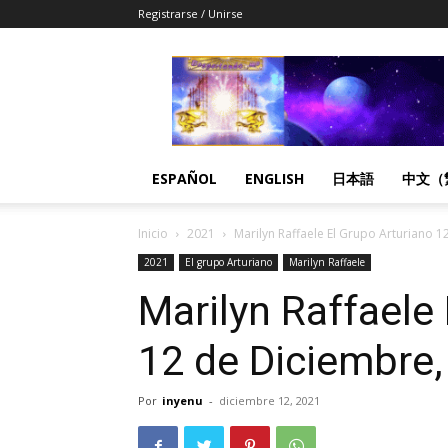
Registrarse / Unirse
Despertandome
Español
ESPAÑOL
ENGLISH
日本語
中文（
Inicio
2021
Marilyn Raffaele El Grupo Arturiano 
2021
El grupo Arturiano
Marilyn Raffaele
Marilyn Raffaele
12 de Diciembre
Por
inyenu
-
diciembre 12, 2021