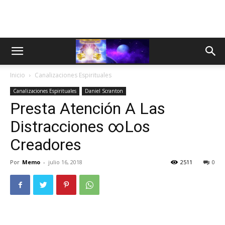
Inicio
Canalizaciones Espirituales
Canalizaciones Espirituales
Daniel Scranton
Presta Atención A Las
Distracciones ∞Los
Creadores
Por
Memo
-
julio 16, 2018
2511
0