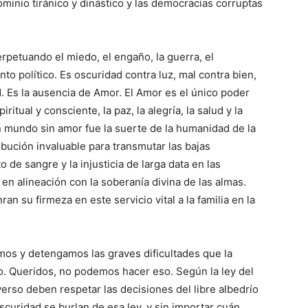
ominio tiránico y dinástico y las democracias corruptas
rpetuando el miedo, el engaño, la guerra, el
to político. Es oscuridad contra luz, mal contra bien,
d. Es la ausencia de Amor. El Amor es el único poder
itual y consciente, la paz, la alegría, la salud y la
n mundo sin amor fue la suerte de la humanidad de la
ribución invaluable para transmutar las bajas
 de sangre y la injusticia de larga data en las
en alineación con la soberanía divina de las almas.
n su firmeza en este servicio vital a la familia en la
os y detengamos las graves dificultades que la
. Queridos, no podemos hacer eso. Según la ley del
verso deben respetar las decisiones del libre albedrío
curidad se burlan de esa ley, y sin importar cuán