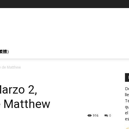
繁體）
e de Matthew
arzo 2,
De
ll
e Matthew
Te
qu
el
916
0
es