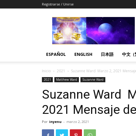
Registrarse / Unirse
Despertandome
Español
ESPAÑOL
ENGLISH
日本語
中文（
Inicio
2021
Suzanne Ward Marzo 2, 2021 Mensaj
2021
Matthew Ward
Suzanne Ward
Suzanne Ward M
2021 Mensaje d
Por
inyenu
-
marzo 2, 2021