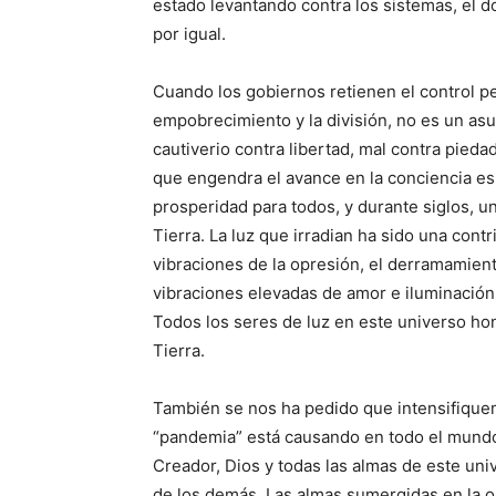
estado levantando contra los sistemas, el d
por igual.
Cuando los gobiernos retienen el control pe
empobrecimiento y la división, no es un asun
cautiverio contra libertad, mal contra pieda
que engendra el avance en la conciencia espir
prosperidad para todos, y durante siglos, u
Tierra. La luz que irradian ha sido una cont
vibraciones de la opresión, el derramamiento
vibraciones elevadas de amor e iluminación 
Todos los seres de luz en este universo honra
Tierra.
También se nos ha pedido que intensifiquem
“pandemia” está causando en todo el mundo
Creador, Dios y todas las almas de este uni
de los demás. Las almas sumergidas en la os