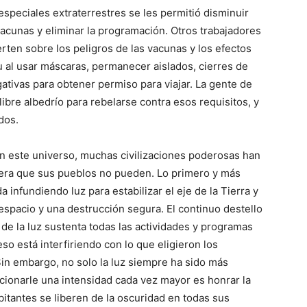
s especiales extraterrestres se les permitió disminuir
 vacunas y eliminar la programación. Otros trabajadores
erten sobre los peligros de las vacunas y los efectos
tu al usar máscaras, permanecer aislados, cierres de
ativas para obtener permiso para viajar. La gente de
bre albedrío para rebelarse contra esos requisitos, y
dos.
en este universo, muchas civilizaciones poderosas han
era que sus pueblos no pueden. Lo primero y más
 infundiendo luz para estabilizar el eje de la Tierra y
l espacio y una destrucción segura. El continuo destello
s de la luz sustenta todas las actividades y programas
eso está interfiriendo con lo que eligieron los
Sin embargo, no solo la luz siempre ha sido más
cionarle una intensidad cada vez mayor es honrar la
itantes se liberen de la oscuridad en todas sus