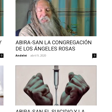
Y
ABIRA-SAN LA CONGREGACIÓN
DE LOS ÁNGELES ROSAS
Andelei
-
abril 9, 2020
0
0
ABIRA-SAN EL SUICIDIO Y LA