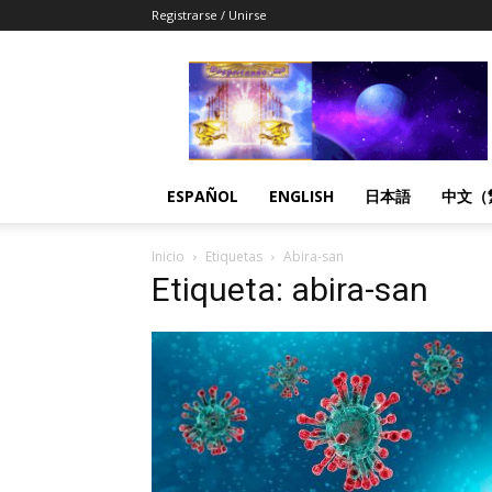
Registrarse / Unirse
Despertandome
Español
ESPAÑOL
ENGLISH
日本語
中文（
Inicio
Etiquetas
Abira-san
Etiqueta: abira-san