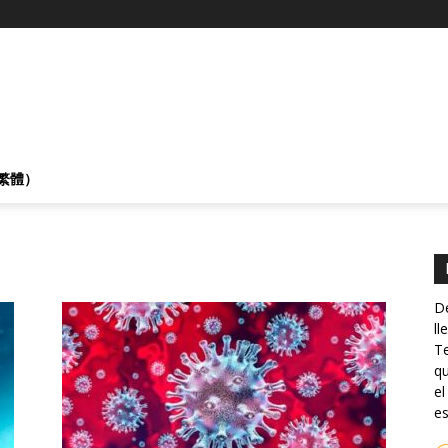
繁體）
De
ll
Te
qu
el
es