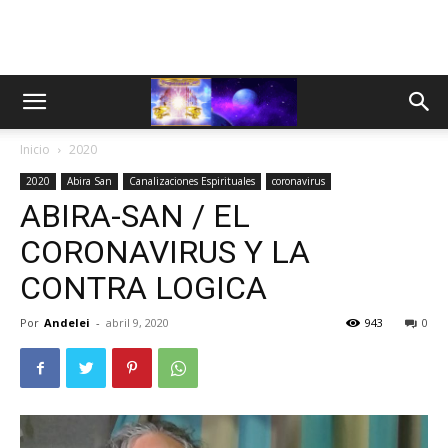
Inicio
2020
2020
Abira San
Canalizaciones Espirituales
coronavirus
ABIRA-SAN / EL
CORONAVIRUS Y LA
CONTRA LOGICA
Por
Andelei
-
abril 9, 2020
943
0