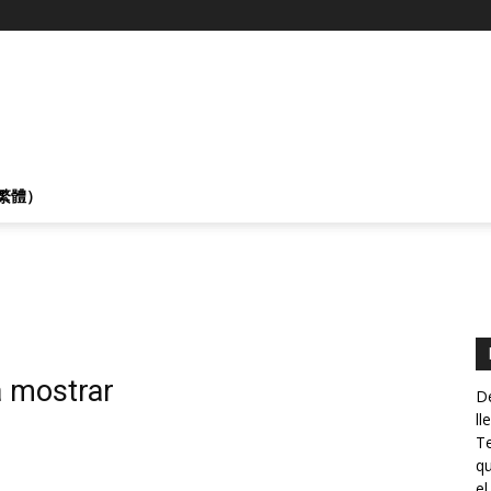
繁體）
a mostrar
De
ll
Te
qu
el