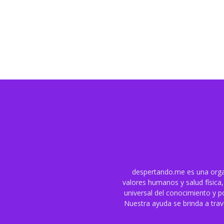
despertando.me es una organ
valores humanos y salud física,
universal del conocimiento y p
Nuestra ayuda se brinda a tra