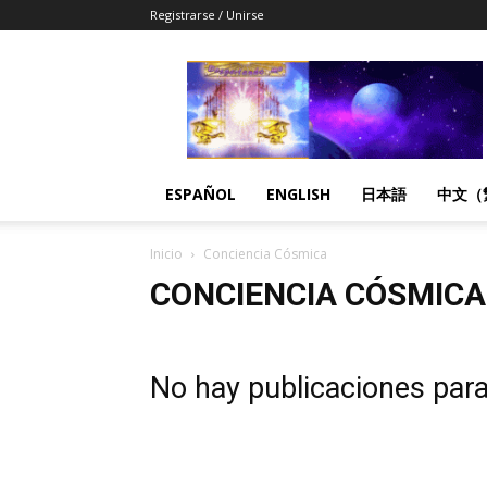
Registrarse / Unirse
Despertandome
Español
ESPAÑOL
ENGLISH
日本語
中文（
Inicio
Conciencia Cósmica
CONCIENCIA CÓSMICA
No hay publicaciones par