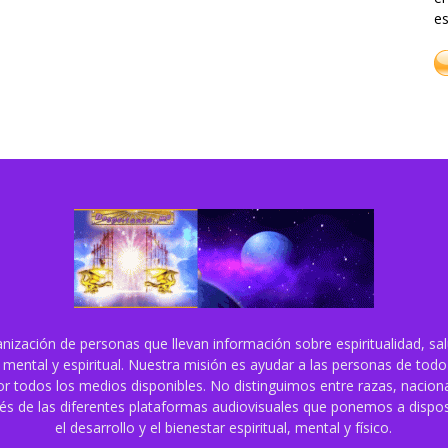
es
ización de personas que llevan información sobre espiritualidad, sal
 mental y espiritual. Nuestra misión es ayudar a las personas de tod
or todos los medios disponibles. No distinguimos entre razas, nacional
vés de las diferentes plataformas audiovisuales que ponemos a dispo
el desarrollo y el bienestar espiritual, mental y físico.