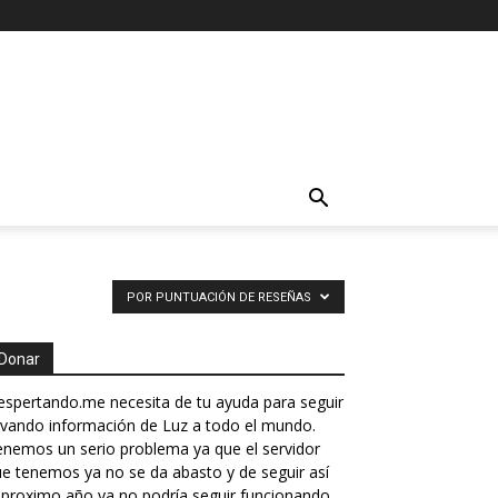
POR PUNTUACIÓN DE RESEÑAS
Donar
spertando.me necesita de tu ayuda para seguir
evando información de Luz a todo el mundo.
nemos un serio problema ya que el servidor
e tenemos ya no se da abasto y de seguir así
 proximo año ya no podría seguir funcionando