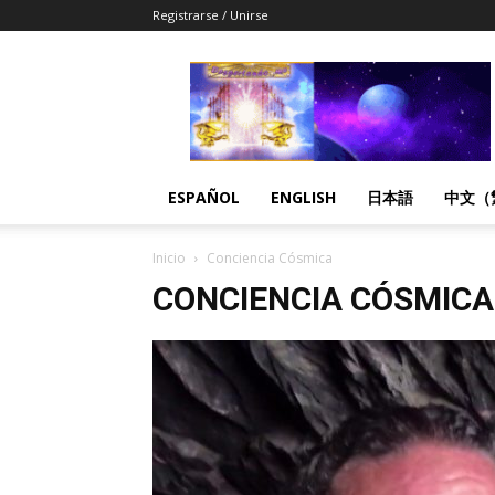
Registrarse / Unirse
Despertandome
Español
ESPAÑOL
ENGLISH
日本語
中文（
Inicio
Conciencia Cósmica
CONCIENCIA CÓSMICA