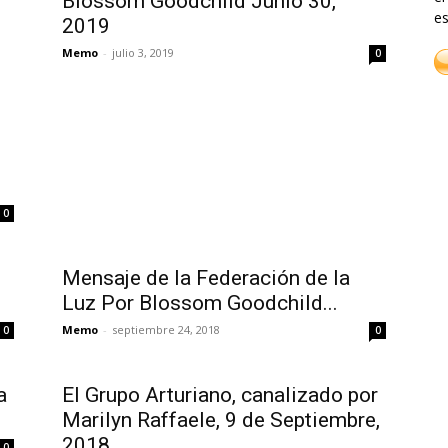
Blossom Goodchild Junio 30,
es
2019
Memo
-
julio 3, 2019
0
0
Mensaje de la Federación de la
Luz Por Blossom Goodchild...
Memo
-
septiembre 24, 2018
0
0
a
El Grupo Arturiano, canalizado por
Marilyn Raffaele, 9 de Septiembre,
2018
0