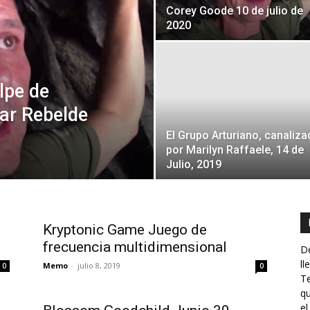
Corey Goode 10 de julio de
2020
lpe de
ar Rebelde
El Grupo Arturiano, canaliz
por Marilyn Raffaele, 14 de
Julio, 2019
Kryptonic Game Juego de
frecuencia multidimensional
De
ll
Memo
-
julio 8, 2019
0
0
Te
qu
el