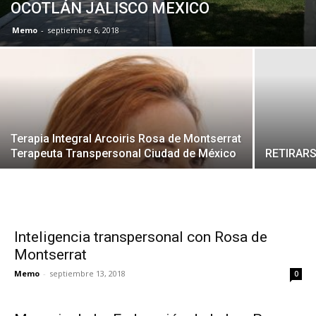
OCOTLÁN JALISCO MEXICO
Memo
-
septiembre 6, 2018
Terapia Integral Arcoiris Rosa de Montserrat
Terapeuta Transpersonal Ciudad de México
RETIRARS
Inteligencia transpersonal con Rosa de
Montserrat
Memo
-
septiembre 13, 2018
0